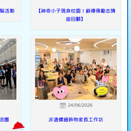
驗活動
【神奇小子現身校園！蘇樺偉勵志講
座回顧】
24/06/2026
交流團
非遺螺鈿飾物家長工作坊