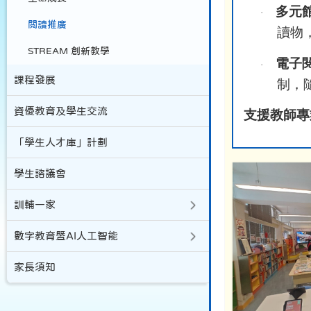
多元
·
閲讀推廣
讀物
STREAM 創新教學
電子
·
課程發展
制，
資優教育及學生交流
支援教師專
「學生人才庫」計劃
學生諮議會
訓輔一家
數字教育暨AI人工智能
家長須知