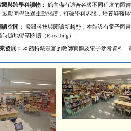
館藏與跨學科讀物：
館內備有適合各級不同程度的圖
，鼓勵同學透過主動閱讀，打破學科界限，培養解難與
閱讀空間：
緊跟科技與閱讀新趨勢，本館設有電子圖
隨時隨地暢享閱讀（
E-reading
）。
業發展：
本館特藏豐富的教師實體及電子參考資料，