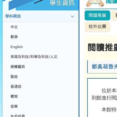
閱
學生資訊
閲讀推廣
學科網頁
校外比賽
中文
數學
閲讀推
English
常識及科技/科學及科技/人文
鄭吳凝香
視覺藝術
聖經
普通話
位於本
體育
到館進行閱
音樂
本館特
生命成長