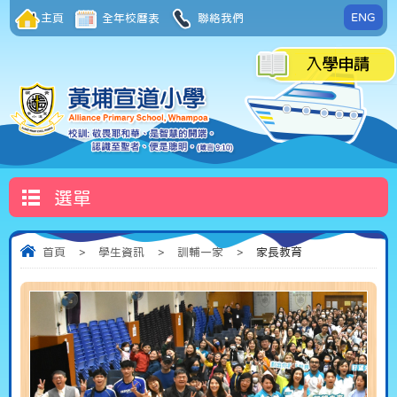
ENG
主頁
全年校曆表
聯絡我們
選單
首頁
>
學生資訊
>
訓輔一家
>
家長教育