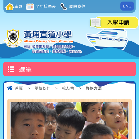
ENG
主頁
全年校曆表
聯絡我們
選單
首頁
>
學校伙伴
>
校友會
>
聯絡方法