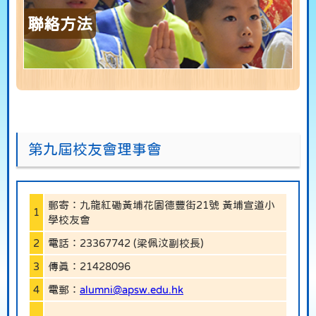
聯絡方法
第九屆校友會理事會
郵寄：九龍紅磡黃埔花園德豐街21號 黃埔宣道小
1
學校友會
2
電話：23367742 (梁佩汶副校長)
3
傳真：21428096
4
電郵：
alumni@apsw.edu.hk