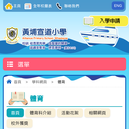
ENG
主頁
全年校曆表
聯絡我們
選單
首頁
>
學科網頁
>
體育
體育
首頁
體育科介紹
活動花絮
相關網頁
校外獲獎