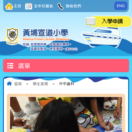
ENG
主頁
全年校曆表
聯絡我們
選單
首頁
>
學生表現
>
升中資料