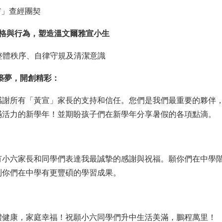
F
」查經團契
格與行為，塑造溫文爾雅宣小生
整體秩序、自律守規及清潔意識
築夢，開創精彩：
感謝所有「黃宣」家長的支持和信任。您們是我們最重要的夥伴，
滿活力的新學年！並期盼孩子們在新學年分享暑假的各項點滴。
有小六家長和同學們表達我最誠摯的感謝與祝福。願你們在中學階
到你們在中學有更豐碩的學習成果。
體健康，家庭幸福！祝願小六同學們升中生活美滿，鵬程萬里！