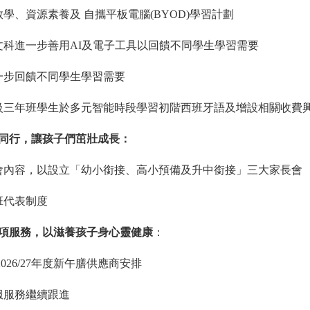
教學、資源素養及 自攜平板電腦
(BYOD)
學習計劃
文科進一步善用
AI
及電子工具以回饋不同學生學習需要
一步回饋不同學生學習需要
級三年班學生於多元智能時段學習初階西班牙語及增設相關收費
同行，
讓
孩子們茁壯成長：
會內容，以設立「幼小銜接、高小預備及升中銜接」三大家長會
班代表制度
項服務，以滋養孩子身心靈健康
：
2026/27
年度新午膳供應商安排
服服務繼續跟進