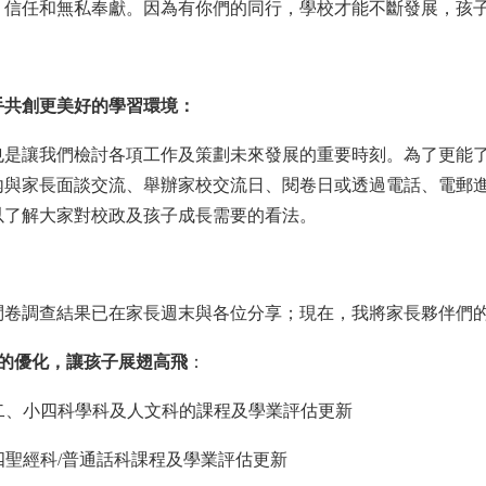
、信任和無私奉獻。因為有你們的同行，學校才能不斷發展，孩
手共創更美好的學習環境：
也是讓我們檢討各項工作及策劃未來發展的重要時刻。為了更能
內與家長面談交流、舉辦家校交流日、閱卷日或透過電話、電郵
以了解大家對校政及孩子成長需要的看法。
問卷調查結果已在家長週末與各位分享；現在，我將家長夥伴們
的優化，讓孩子展翅高飛
：
二、小四科學科及人文科的課程及學業評估更新
四聖經科
/
普通話科課程及學業評估更新