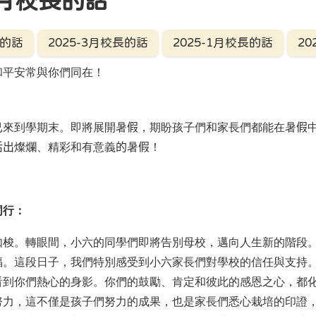
-7月校長的話
長的話
2025-3月校長的話
2025-1月校長的話
20
和平安常與你們同在！
已來到學期末。即將展開暑
假
，期盼孩子們和家長們都能在暑
假
活出
燦爛、精彩和有意義
的
暑
假
！
同行：
如梭。轉眼間，小六的同學們即將告別母校，邁向人生新的階段
福。這段日子，我們特別感受到小六家長們對學校的信任與支持
看到你們熱心的身影。你們的鼓勵、肯定和彼此的感恩之心，都
努力，這不僅是孩子們努力的成果，也是家長們悉心栽培的印證，