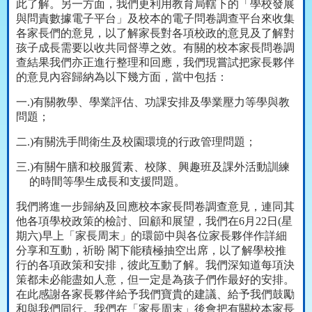
此了解。另一方面，我們更利用教育局轄下的「學校發展
與問責數據電子平台」及校本的電子問卷調查平台來收集
各家長們的意見，以了解家長對各項校政的意見及了解對
孩子成長需要以收共同督導之效。有關的校本家長問卷調
查結果我們亦正進行整理和回應，我們現嘗試把家長夥伴
的意見內容歸納為以下幾方面，當中包括：
一
.)
有關教學、學業評估、功課安排及學業壓力等學與教
問題；
二
.)
有關洗手間衛生及校園環境的行政管理問題；
三
.)
有關午膳和校服質素、校隊、興趣班及課外活動訓練
的時間等學生成長和支援問題。
我們將進一步歸納及回應校本家長問卷調查意見，連同其
他各項學校政策的檢討、回顧和展望，我們在
6
月
22
日
(
星
期六
)
早上「家長周末」的環節中與各位家長夥伴作詳細
分享和互動，祈盼 閣下能積極抽空出席，以了解學校推
行的各項政策和安排，彼此互動了解。我們深知道每項決
策都未必能盡如人意，但一定是為孩子們作最好的安排。
在此感謝各家長夥伴給予我們寶貴的建議、給予我們鼓勵
和與我們同行。我們在「家長周末」後會把有關校本家長