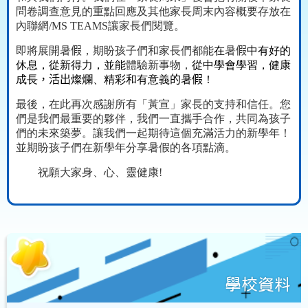
問卷調查意見的重點回應及其他家長周末內容概要存放在
內聯網
/MS TEAMS
讓家長們閱覽。
即將展開暑
假
，期盼孩子們和家長們都能
在
暑
假
中有好的
休息，從新得力，並能
體驗新事物，
從中學會學習，健康
成長
，活出
燦爛、精彩和有意義
的
暑
假
！
最後，在此再次感謝所有「黃宣」家長的支持和信任。您
們是我們最重要的夥伴，我們一直攜手合作，共同為孩子
們的未來築夢。讓我們一起期待這個充滿活力的新學年！
並期盼孩子們在新學年分享暑假的各項點滴。
祝願大家身、心、靈健康
!
學校資料