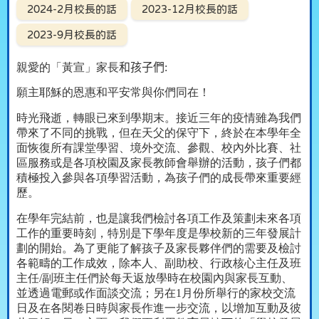
2024-2月校長的話
2023-12月校長的話
2023-9月校長的話
親愛的「黃宣」家長
和孩子們
:
願主耶穌的恩惠和平安常與你們同在！
時光飛逝，轉眼已來到學期末。接近三年的疫情雖為我們
帶來了不同的挑戰，但在天父的保守下，終於在本學年全
面恢復所有課堂學習、境外交流、參觀、校內外比賽、社
區服務或是各項校園及家長教師會舉辦的活動，孩子們都
積極投入參與各項學習活動，為孩子們的成長帶來重要經
歷。
在學年完結前，也是讓我們檢討各項工作及策劃未來各項
工作的重要時刻，特別是下學年度是學校新的三年發展計
劃的開始。為了更能了解孩子及家長夥伴們的需要及檢討
各範疇的工作成效，除本人、副助校、行政核心主任及班
主任
/
副班主任們於每天返放學時在校園內與家長互動、
並透過電郵或作面談交流；另在
1
月份所舉行的家校交流
日及在各閱卷日時與家長作進一步交流，以增加互動及彼