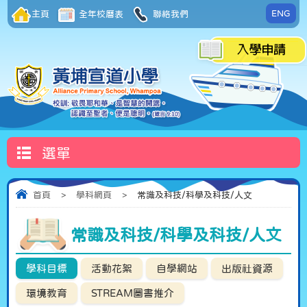
ENG
主頁
全年校曆表
聯絡我們
選單
首頁
>
學科網頁
>
常識及科技/科學及科技/人文
常識及科技/科學及科技/人文
學科目標
活動花絮
自學網站
出版社資源
環境教育
STREAM圖書推介