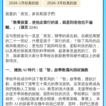
2026-1月校長的話
2026-3月校長的話
親愛的「黃宣」家長
和孩子們
:
「教養孩童，使他走當行的道，就是到老他也不偏
離。」（箴言
22:6
）
這句聖經金句一直是「黃宣」辦學的座右銘。在瞬息萬變
的二十一世紀，什麼是孩子「當行的道」？除了高尚的品
格與敬虔的心，更包括了能與時並進、駕馭科技的能力，
以及勇於探索真理的科學精神。趁著春意盎然的三、四
月，藉家書與大家分享學校在創新教學與硬件建設上的最
新情況。
一、 擁抱
AI
時代：從「智」啟學教邁向因材施教
學校早前成功申請了教育局的「『智』啟學教」撥款計
劃，並獲得了港幣五十萬元的專項資助。這筆資金將成為
我們推動人工智能（
AI
）教育的強大後盾，支援學校進一
步提升學與教的效能。面對科技的洪流，學校將以「按部
就班、小規模試點來逐步開展」的專業策略。事實上，本
校對
AI
的探索早在幾年前就已萌芽。當時，我們已透過