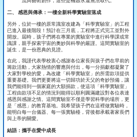
流與藝術創作，這些是機器永遠無法取代。
二、 感恩與傳承：一樓全新科學實驗室落成
另外，位於一樓的原常識室改建為「科學實驗室」的工程
已進入最後階段！預計在三月底，工程將正式完工並對外
開放。屆時，孩子們將在專業的實驗室中進行科學課或常
識課，親手探索宇宙的奧妙與科學的嚴謹。這間實驗室的
誕生，是一份恩典的見證。
在此，我謹代表學校衷心感謝各位家長與孩子們在早前的
籌款活動，大家熱情的響應與付出，每一分捐獻都凝聚了
大家對學校的愛，為改建「科學實驗室」的所需款項提供
重要基礎。我們更要將這一切歸功於天父的奇妙預備，讓
我們能得到一個家庭的大額捐款，使這項「科學實驗室」
工程由款項不足的情況到能得以順利圓滿建設對各位表達
感恩與感謝之情。這間實驗室不僅是學習科學的場所，更
是「感恩」的教育基地。我希望孩子們在這裡做實驗時，
能明白每一台儀器、每一張實驗檯，背後都承載著家長們
與上帝的關愛。
結語：攜手在愛中成長