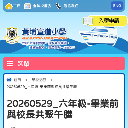
ENG
主頁
全年校曆表
聯絡我們
選單
首頁
>
學校活動
>
20260529_六年級-畢業前與校長共聚午膳
20260529_六年級-畢業前
與校長共聚午膳