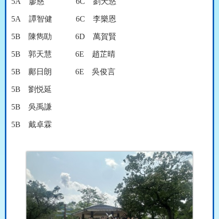
5A
廖慈
6C
劉天悠
5A
譚智健
6C
李樂恩
5B
陳雋劻
6D
萬賀賢
5B
郭天慧
6E
趙芷晴
5B
鄺日朗
6E
吳俊言
5B
劉悦延
5B
吳禹謙
5B
戴卓霖