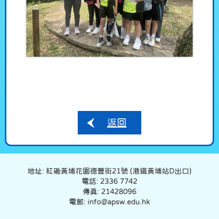
返回
地址: 紅磡黃埔花園德豐街21號 (港鐵黃埔站D出口)
電話: 2336 7742
傳真: 21428096
電郵: info@apsw.edu.hk