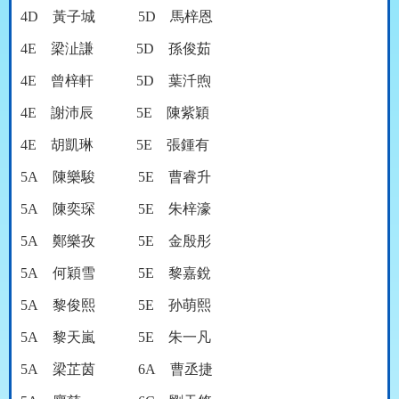
4D
黃子城
5D
馬梓恩
4E
梁沚謙
5D
孫俊茹
4E
曾梓軒
5D
葉汘煦
4E
謝沛辰
5E
陳紫穎
4E
胡凱琳
5E
張鍾有
5A
陳樂駿
5E
曹睿升
5A
陳奕琛
5E
朱梓濠
5A
鄭樂孜
5E
金殷彤
5A
何穎雪
5E
黎嘉銳
5A
黎俊熙
5E
孙萌熙
5A
黎天嵐
5E
朱一凡
5A
梁芷茵
6A
曹丞捷