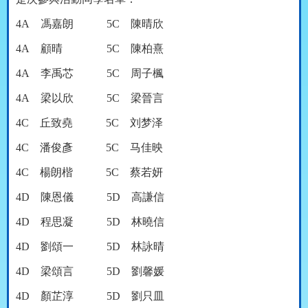
4A
馮嘉朗
5C
陳晴欣
4A
顧晴
5C
陳柏熹
4A
李禹芯
5C
周子楓
4A
梁以欣
5C
梁晉言
4C
丘致堯
5C
刘梦泽
4C
潘俊彥
5C
马佳映
4C
楊朗楷
5C
蔡若妍
4D
陳恩儀
5D
高謙信
4D
程思凝
5D
林曉信
4D
劉頌一
5D
林詠晴
4D
梁頌言
5D
劉馨媛
4D
顏芷淳
5D
劉只皿