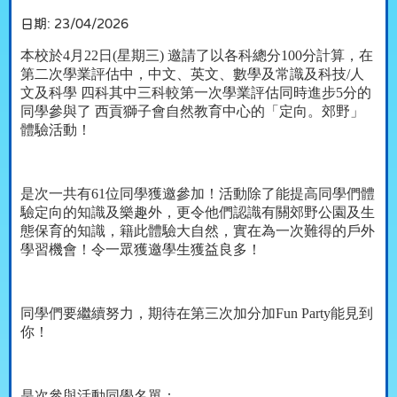
日期:
23/04/2026
本校於
4
月
22
日
(
星期三
)
邀請了以各科總分
100
分計算，在
第二次學業評估中，中文、英文、數學及常識及科技
/
人
文及科學 四科其中三科較第一次學業評估同時進步
5
分的
同學參與了 西貢獅子會自然教育中心的「定向。郊野」
體驗活動！
是次一共有
61
位同學獲邀參加！活動除了能提高同學們體
驗定向的知識及樂趣外，更令他們認識有關郊野公園及生
態保育的知識，籍此體驗大自然，實在為一次難得的戶外
學習機會！令一眾獲邀學生獲益良多！
同學們要繼續努力，期待在第三次加分加
Fun Party
能見到
你！
是次參與活動同學名單：